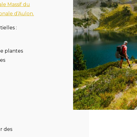
le Massif du
onale d’Aulon.
ielles :
 de plantes
es
r des