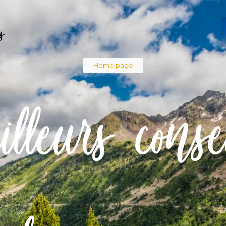
s
Breadcru
Home page
lleurs conse