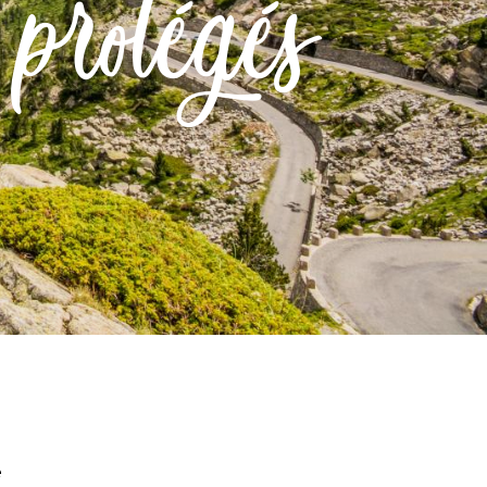
 protégés
e