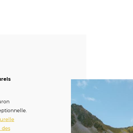
urels
ouron
eptionnelle.
urelle
l des