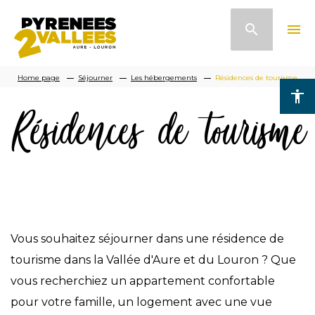
Skip
search
menu
to
main
Breadcrumb
content
Home page
Séjourner
Les hébergements
Résidences de tourisme
accessibility
Résidences de tourisme
Vous souhaitez séjourner dans une résidence de
tourisme dans la Vallée d'Aure et du Louron ? Que
vous recherchiez un appartement confortable
pour votre famille, un logement avec une vue