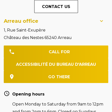
CONTACT US
Arreau office
1, Rue Saint-Exupère
Château des Nestes 65240 Arreau
CALL FOR
ACCESSIBILITÉ DU BUREAU D'ARREAU
GO THERE
Opening hours
Open Monday to Saturday from 9am to 12pm
and from 2pm to 6pm. Closed on Sundays.