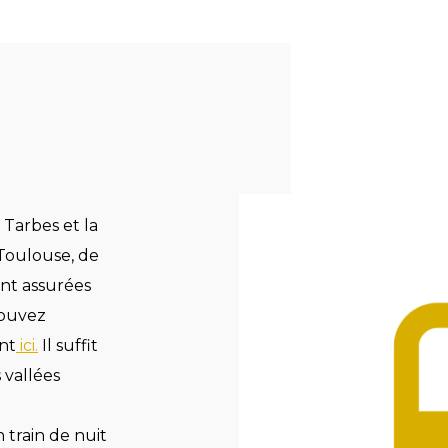
 Tarbes et la
Toulouse, de
nt assurées
pouvez
ant
ici.
Il suffit
 vallées
 train de nuit