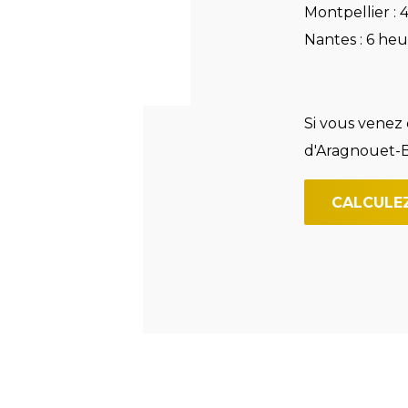
Montpellier :
Nantes : 6 he
Si vous venez
d'Aragnouet-B
CALCULEZ