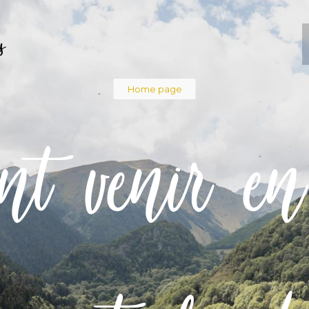
s
Breadcru
Home page
t venir en 