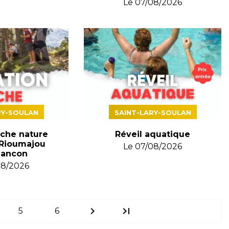
Le
07/08/2026
RY-SOULAN
SAINT-LARY-SOULAN
êche nature
Réveil aquatique
 Rioumajou
Le
07/08/2026
dancon
08/2026
chevron_right
last_page
5
6