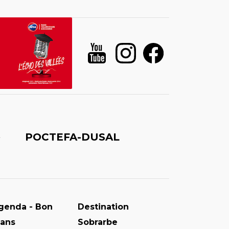
é
POCTEFA-DUSAL
genda - Bon
Destination
lans
Sobrarbe