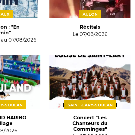
AUX
AULON
on : "En
Récitals
min"
Le
07/08/2026
au
07/08/2026
RY-SOULAN
SAINT-LARY-SOULAN
D HARIBO
Concert "Les
llage
Chanteurs du
Comminges"
08/2026