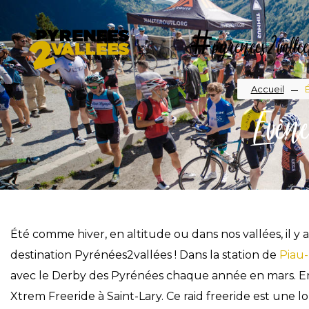
Aller
au
#pyrenees2vallee
contenu
principal
Fil
Accueil
Évène
d'A
Été comme hiver, en altitude ou dans nos vallées, il y 
destination Pyrénées2vallées ! Dans la station de
Piau
avec le Derby des Pyrénées chaque année en mars. Env
Xtrem Freeride à Saint-Lary. Ce raid freeride est une 