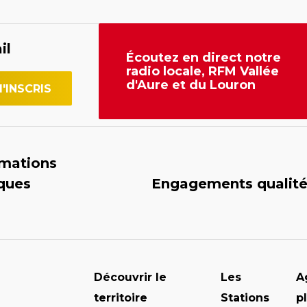
il
Écoutez en direct notre
radio locale, RFM Vallée
d'Aure et du Louron
rmations
iques
Engagements qualit
Découvrir le
Les
A
territoire
Stations
p