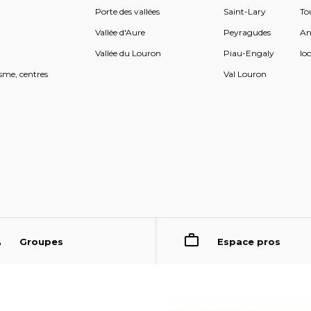
Porte des vallées
Saint-Lary
To
s
Vallée d'Aure
Peyragudes
An
s
Vallée du Louron
Piau-Engaly
loc
sme, centres
Val Louron
Groupes
Espace pros