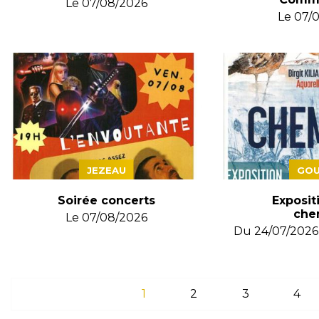
Le
07/08/2026
Le
07/
JEZEAU
GOU
Soirée concerts
Expositi
che
Le
07/08/2026
Du
24/07/2026
1
2
3
4