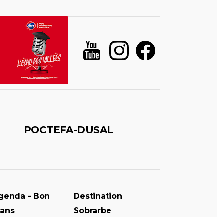
é
POCTEFA-DUSAL
genda - Bon
Destination
lans
Sobrarbe