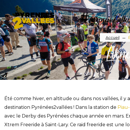
Aller
au
#pyrenees2vallee
contenu
principal
Fil
Accueil
Évène
d'A
Été comme hiver, en altitude ou dans nos vallées, il y 
destination Pyrénées2vallées ! Dans la station de
Piau
avec le Derby des Pyrénées chaque année en mars. Env
Xtrem Freeride à Saint-Lary. Ce raid freeride est une 