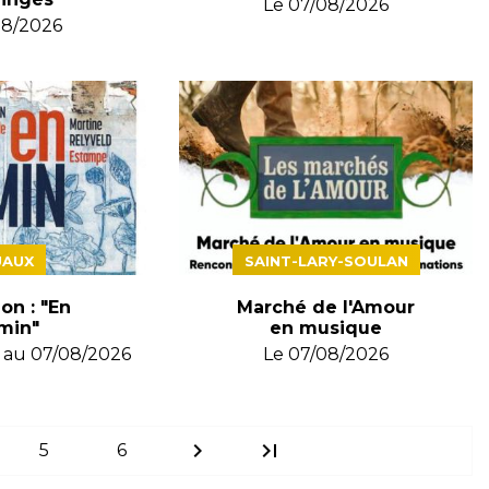
Le
07/08/2026
08/2026
AUX
SAINT-LARY-SOULAN
on : "En
Marché de l'Amour
min"
en musique
au
07/08/2026
Le
07/08/2026
chevron_right
last_page
5
6