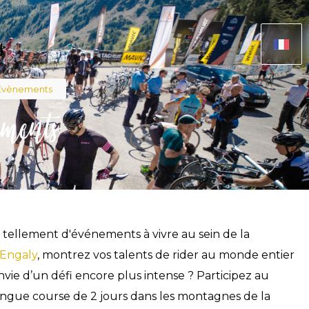
s
Évènements
ments
riane
a tellement d'événements à vivre au sein de la
-Engaly
, montrez vos talents de rider au monde entier
ie d’un défi encore plus intense ? Participez au
longue course de 2 jours dans les montagnes de la