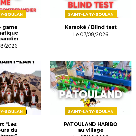
RY-SOULAN
SAINT-LARY-SOULAN
e game
Karaoké / Blind test
matique
Le
07/08/2026
bandier
08/2026
RY-SOULAN
SAINT-LARY-SOULAN
t "Les
PATOULAND HARIBO
urs du
au village
nges"