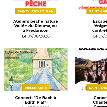
SAINT-LARY-SOULAN
SAINT-LA
Ateliers pêche nature
Escap
Vallée du Rioumajou
l'énig
à Frédancon
contre
Le
07/08/2026
Le
07/
VIELLE-AURE
SAINT-LA
Concert: "De Bach à
Concer
Edith Piaf"
Chante
Commi