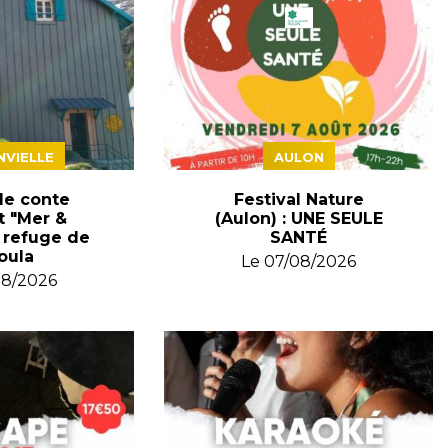
VIELLE
AULON
le conte
Festival Nature
t "Mer &
(Aulon) : UNE SEULE
 refuge de
SANTÉ
oula
Le
07/08/2026
08/2026