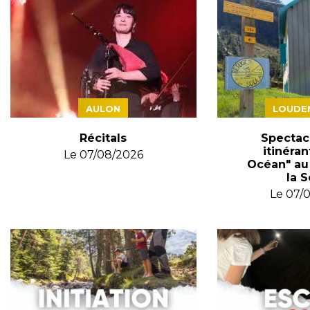
AULON
LOUDEN
Récitals
Spectac
itinéran
Le
07/08/2026
Océan" au
la S
Le
07/