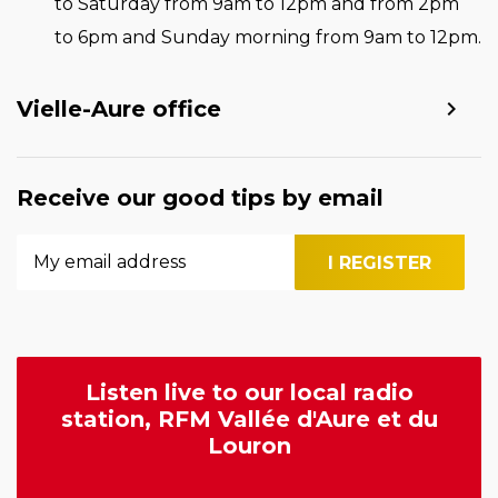
to Saturday from 9am to 12pm and from 2pm
to 6pm and Sunday morning from 9am to 12pm.
Vielle-Aure office
Receive our good tips by email
Listen live to our local radio
station, RFM Vallée d'Aure et du
Louron